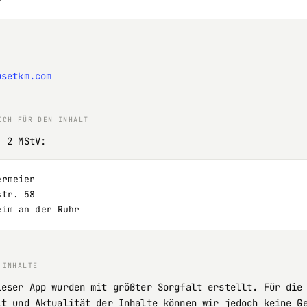
usetkm.com
ICH FÜR DEN INHALT
. 2 MStV:
ermeier
str. 58
eim an der Ruhr
 INHALTE
ieser App wurden mit größter Sorgfalt erstellt. Für die
it und Aktualität der Inhalte können wir jedoch keine G