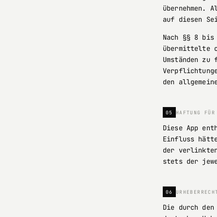
übernehmen. A
auf diesen Se
Nach §§ 8 bis
übermittelte 
Umständen zu 
Verpflichtung
den allgemein
05
HAFTUNG FÜR
Diese App ent
Einfluss hätt
der verlinkte
stets der jew
06
URHEBERRECH
Die durch den