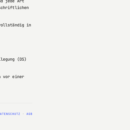
nd jede Art
schriftlichen
vollständig in
ilegung (OS)
n vor einer
ATENSCHUTZ
·
AGB