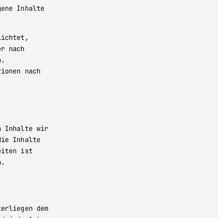
gene Inhalte
lichtet,
er nach
n.
tionen nach
n Inhalte wir
die Inhalte
eiten ist
h.
terliegen dem