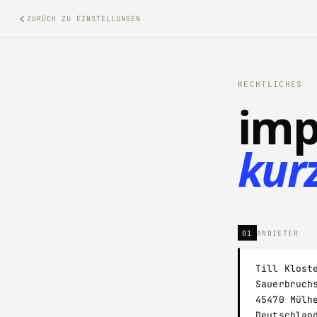
ZURÜCK ZU EINSTELLUNGEN
RECHTLICHES
imp
kurz
01
ANBIETER
Till Klost
Sauerbruch
45470 Mülh
Deutschlan