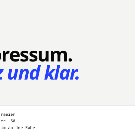
ressum.
 und klar.
ermeier
str. 58
eim an der Ruhr
d