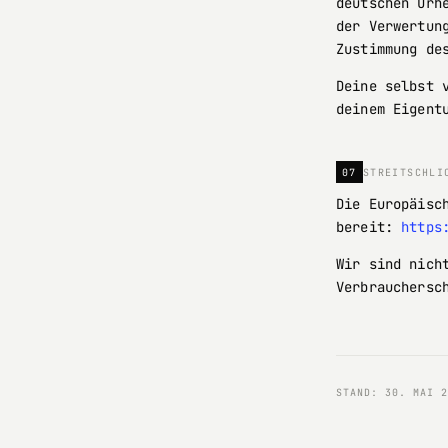
deutschen Urh
der Verwertun
Zustimmung de
Deine selbst 
deinem Eigent
07
STREITSCHLI
Die Europäisc
bereit:
https
Wir sind nich
Verbrauchersc
STAND: 30. MAI 2