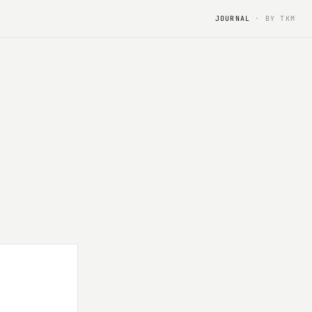
JOURNAL
· BY TKM