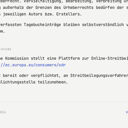
eberrecht. Vervielfältigung, Bearbeitung, Verbreitung u
g außerhalb der Grenzen des Urheberrechts bedürfen der 
s jeweiligen Autors bzw. Erstellers.
verfassten Tagebucheinträge bleiben selbstverständlich 
um.
CHTUNG
he Kommission stellt eine Plattform zur Online-Streitbe
://ec.europa.eu/consumers/odr
t bereit oder verpflichtet, an Streitbeilegungsverfahre
hlichtungsstelle teilzunehmen.
026
D