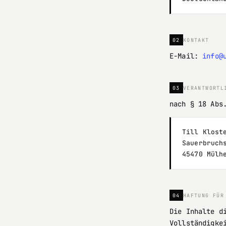
02
KONTAKT
E-Mail:
info@
03
VERANTWORTL
nach § 18 Abs
Till Klost
Sauerbruch
45470 Mülh
04
HAFTUNG FÜR
Die Inhalte d
Vollständigke