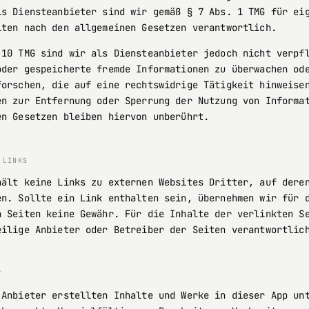
ls Diensteanbieter sind wir gemäß § 7 Abs. 1 TMG für ei
iten nach den allgemeinen Gesetzen verantwortlich.
 10 TMG sind wir als Diensteanbieter jedoch nicht verpf
oder gespeicherte fremde Informationen zu überwachen od
forschen, die auf eine rechtswidrige Tätigkeit hinweise
en zur Entfernung oder Sperrung der Nutzung von Informa
en Gesetzen bleiben hiervon unberührt.
 LINKS
hält keine Links zu externen Websites Dritter, auf dere
en. Sollte ein Link enthalten sein, übernehmen wir für 
n Seiten keine Gewähr. Für die Inhalte der verlinkten S
eilige Anbieter oder Betreiber der Seiten verantwortlic
T
 Anbieter erstellten Inhalte und Werke in dieser App un